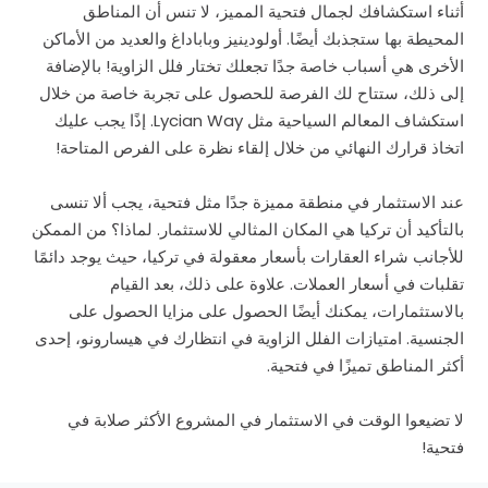
أثناء استكشافك لجمال فتحية المميز، لا تنس أن المناطق
المحيطة بها ستجذبك أيضًا. أولودينيز وباباداغ والعديد من الأماكن
الأخرى هي أسباب خاصة جدًا تجعلك تختار فلل الزاوية! بالإضافة
إلى ذلك، ستتاح لك الفرصة للحصول على تجربة خاصة من خلال
استكشاف المعالم السياحية مثل Lycian Way. إذًا يجب عليك
اتخاذ قرارك النهائي من خلال إلقاء نظرة على الفرص المتاحة!
عند الاستثمار في منطقة مميزة جدًا مثل فتحية، يجب ألا تنسى
بالتأكيد أن تركيا هي المكان المثالي للاستثمار. لماذا؟ من الممكن
للأجانب شراء العقارات بأسعار معقولة في تركيا، حيث يوجد دائمًا
تقلبات في أسعار العملات. علاوة على ذلك، بعد القيام
بالاستثمارات، يمكنك أيضًا الحصول على مزايا الحصول على
الجنسية. امتيازات الفلل الزاوية في انتظارك في هيسارونو، إحدى
أكثر المناطق تميزًا في فتحية.
لا تضيعوا الوقت في الاستثمار في المشروع الأكثر صلابة في
فتحية!