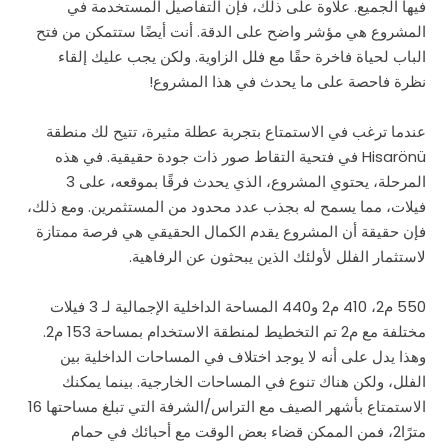
فيها الجميع. علاوة على ذلك، فإن التفاصيل المستخدمة في
المشروع هي مؤشر واضح على الدقة. أنت أيضًا ستتمكن من فتح
الباب لحياة فاخرة حقًا مع فلل الزاوية. ولكن يجب عليك إلقاء
نظرة فاحصة على ما يحدث في هذا المشروع!
عندما ترغب في الاستمتاع بتجربة عطلة مثيرة، تتيح لك منطقة
Hisarönü في فتحية التقاط صور ذات جودة حقيقية. في هذه
المرحلة، يحتوي المشروع، الذي يحدث فرقًا بموقعه، على 3
فيلات، مما يسمح له بجذب عدد محدود من المستثمرين. ومع ذلك،
فإن حقيقة أن المشروع يقدم الكمال الحقيقي هي فرصة ممتازة
لاستثمار الفلل لأولئك الذين يبحثون عن الرفاهية.
550 م
2
، 410 م
2
و440 المساحة الداخلية الإجمالية لـ 3 فيلات
مختلفة مع م
2
تم التخطيط لمنطقة الاستخدام بمساحة 153 م
2
.
وهذا يدل على أنه لا يوجد اختلاف في المساحات الداخلية بين
الفلل، ولكن هناك تنوع في المساحات الخارجية. بينما يمكنك
الاستمتاع بأشهر الصيف مع التراس/الشرفة التي تبلغ مساحتها 16
مترًا
2
، فمن الممكن قضاء بعض الوقت مع أحبائك في حمام