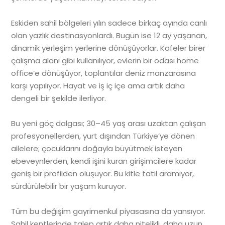
Eskiden sahil bölgeleri yılın sadece birkaç ayında canlı
olan yazlık destinasyonlardı. Bugün ise 12 ay yaşanan,
dinamik yerleşim yerlerine dönüşüyorlar. Kafeler birer
çalışma alanı gibi kullanılıyor, evlerin bir odası home
office’e dönüşüyor, toplantılar deniz manzarasına
karşı yapılıyor. Hayat ve iş iç içe ama artık daha
dengeli bir şekilde ilerliyor.
Bu yeni göç dalgası; 30–45 yaş arası uzaktan çalışan
profesyonellerden, yurt dışından Türkiye’ye dönen
ailelere; çocuklarını doğayla büyütmek isteyen
ebeveynlerden, kendi işini kuran girişimcilere kadar
geniş bir profilden oluşuyor. Bu kitle tatil aramıyor,
sürdürülebilir bir yaşam kuruyor.
Tüm bu değişim gayrimenkul piyasasına da yansıyor.
Sahil kentlerinde talep artık daha nitelikli, daha uzun