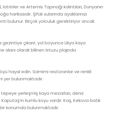
latrinler ve Artemis Tapınağı kalıntıları, Dünyanın
ğa harikasıdır. Şifalı sularında ayaklarınızı
enti bulunur. Birçok yolculuk gerektiriyor ancak
da gezintiye çıkarır, yol boyunca Likya kaya
alanı olarak bilinen Istuzu plajında
köyü hayal edin. Samimi restoranlar ve renkli
ihi yer bulunmaktadır.
r, tepeye yerleşmiş kaya mezarları, deniz
da Kaputaş’ın kumlu koyu vardır. Kaş, Kekova batık
l bir konumda bulunmaktadır.