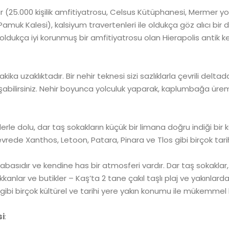
 (25.000 kişilik amfitiyatrosu, Celsus Kütüphanesi, Mermer yol, 
amuk Kalesi), kalsiyum travertenleri ile oldukça göz alıcı bir do
e oldukça iyi korunmuş bir amfitiyatrosu olan Hierapolis antik k
a uzaklıktadır. Bir nehir teknesi sizi sazlıklarla çevrili delta
bilirsiniz. Nehir boyunca yolculuk yaparak, kaplumbağa üreme 
le dolu, dar taş sokakların küçük bir limana doğru indiği bir 
 çevrede Xanthos, Letoon, Patara, Pinara ve Tlos gibi birçok tar
asabasıdır ve kendine has bir atmosferi vardır. Dar taş sokakla
kkanlar ve butikler – Kaş’ta 2 tane çakıl taşlı plaj ve yakınlar
gibi birçok kültürel ve tarihi yere yakın konumu ile mükemme
si
: