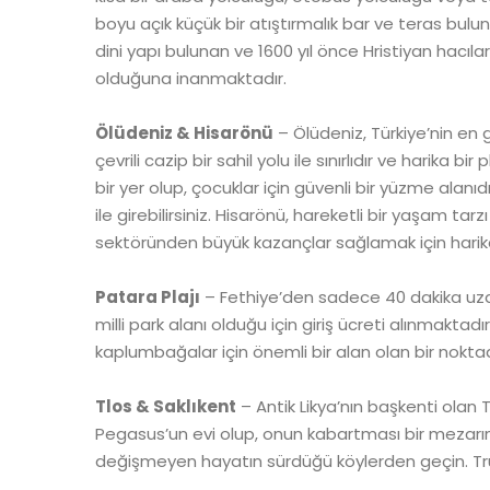
boyu açık küçük bir atıştırmalık bar ve teras bulunu
dini yapı bulunan ve 1600 yıl önce Hristiyan hacıl
olduğuna inanmaktadır.
Ölüdeniz & Hisarönü
– Ölüdeniz, Türkiye’nin en g
çevrili cazip bir sahil yolu ile sınırlıdır ve harika bir
bir yer olup, çocuklar için güvenli bir yüzme alanıdı
ile girebilirsiniz. Hisarönü, hareketli bir yaşam 
sektöründen büyük kazançlar sağlamak için harika 
Patara Plajı
– Fethiye’den sadece 40 dakika uzaklı
milli park alanı olduğu için giriş ücreti alınmaktadı
kaplumbağalar için önemli bir alan olan bir noktad
Tlos & Saklıkent
– Antik Likya’nın başkenti olan T
Pegasus’un evi olup, onun kabartması bir mezarın üz
değişmeyen hayatın sürdüğü köylerden geçin. Trut