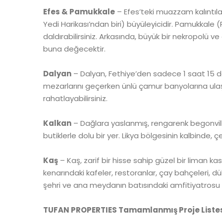
Efes & Pamukkale
– Efes’teki muazzam kalıntılar
Yedi Harikası’ndan biri) büyüleyicidir. Pamukkale (P
daldırabilirsiniz. Arkasında, büyük bir nekropolü v
buna değecektir.
Dalyan
– Dalyan, Fethiye’den sadece 1 saat 15 dakik
mezarlarını geçerken ünlü çamur banyolarına ulaşa
rahatlayabilirsiniz.
Kalkan
– Dağlara yaslanmış, rengarenk begonviller
butiklerle dolu bir yer. Likya bölgesinin kalbinde,
Kaş
– Kaş, zarif bir hisse sahip güzel bir liman k
kenarındaki kafeler, restoranlar, çay bahçeleri, dü
şehri ve ana meydanın batısındaki amfitiyatrosu 
TUFAN PROPERTIES Tamamlanmış Proje Liste