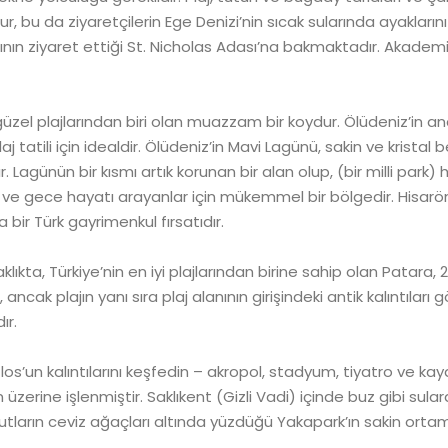
r, bu da ziyaretçilerin Ege Denizi’nin sıcak sularında ayaklarını
arının ziyaret ettiği St. Nicholas Adası’na bakmaktadır. Akadem
üzel plajlarından biri olan muazzam bir koydur. Ölüdeniz’in ana
 plaj tatili için idealdir. Ölüdeniz’in Mavi Lagünü, sakin ve kristal b
r. Lagünün bir kısmı artık korunan bir alan olup, (bir milli park) 
tarzı ve gece hayatı arayanlar için mükemmel bir bölgedir. Hisa
bir Türk gayrimenkul fırsatıdır.
kta, Türkiye’nin en iyi plajlarından birine sahip olan Patara, 
r, ancak plajın yanı sıra plaj alanının girişindeki antik kalıntıla
ır.
los’un kalıntılarını keşfedin – akropol, stadyum, tiyatro ve kaya 
erine işlenmiştir. Saklıkent (Gizli Vadi) içinde buz gibi sulard
ların ceviz ağaçları altında yüzdüğü Yakapark’ın sakin ortam