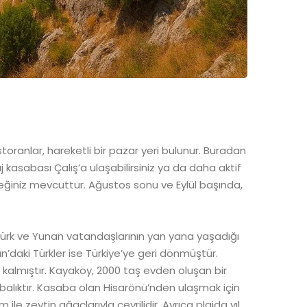
toranlar, hareketli bir pazar yeri bulunur. Buradan
j kasabası Çalış’a ulaşabilirsiniz ya da daha aktif
eneğiniz mevcuttur. Ağustos sonu ve Eylül başında,
 Türk ve Yunan vatandaşlarının yan yana yaşadığı
n’daki Türkler ise Türkiye’ye geri dönmüştür.
kalmıştır. Kayaköy, 2000 taş evden oluşan bir
abalıktır. Kasaba olan Hisarönü’nden ulaşmak için
le zeytin ağaçlarıyla çevrilidir. Ayrıca plajda yıl