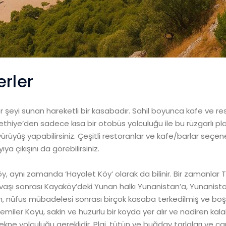
erler
er şeyi sunan hareketli bir kasabadır. Sahil boyunca kafe ve res
 Fethiye’den sadece kısa bir otobüs yolculuğu ile bu rüzgarlı pla
 yürüyüş yapabilirsiniz. Çeşitli restoranlar ve kafe/barlar seç
a çıkışını da görebilirsiniz.
, aynı zamanda ‘Hayalet Köy’ olarak da bilinir. Bir zamanlar
 savaşı sonrası Kayaköy’deki Yunan halkı Yunanistan’a, Yunanista
, nüfus mübadelesi sonrası birçok kasaba terkedilmiş ve boş 
emiler Koyu, sakin ve huzurlu bir koyda yer alır ve nadiren kal
e yolculuğu gereklidir. Plaj, tütün ve buğday tarlaları ve çam i