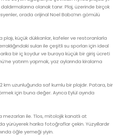
 daldırmalarına olanak tanır. Plaj, üzerinde birçok
isyenler, orada orijinal Noel Baba’nın gömülü
 plajı, küçük dükkanlar, kafeler ve restoranlarla
erraklığındaki suları ile çeşitli su sporları için ideal
harika bir iç koydur ve buraya küçük bir giriş ücreti
rönü’ne yatırım yapmak, yaz aylarında kiralama
22 km uzunluğunda saf kumlu bir plajdır. Patara, bir
rı görmek için buna değer. Ayrıca Eylül ayında
mezarları ile. Tlos, mitolojik kanatlı at
a yürüyerek harika fotoğraflar çekin. Yüzyıllardır
ında öğle yemeği yiyin.