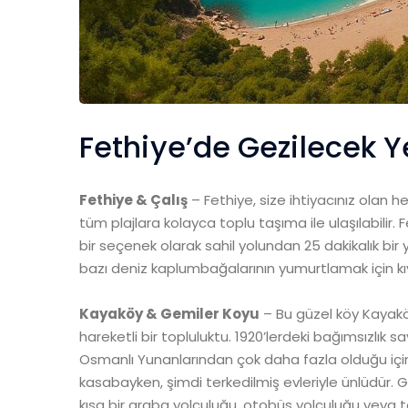
Fethiye’de Gezilecek Y
Fethiye & Çalış
– Fethiye, size ihtiyacınız olan h
tüm plajlara kolayca toplu taşıma ile ulaşılabilir.
bir seçenek olarak sahil yolundan 25 dakikalık bir
bazı deniz kaplumbağalarının yumurtlamak için kıyıy
Kayaköy & Gemiler Koyu
– Bu güzel köy Kayaköy
hareketli bir topluluktu. 1920’lerdeki bağımsızlık
Osmanlı Yunanlarından çok daha fazla olduğu için
kasabayken, şimdi terkedilmiş evleriyle ünlüdür. G
kısa bir araba yolculuğu, otobüs yolculuğu veya tekn