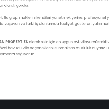
li olarak görülür.
er
: Bu grup, mülklerini kendileri yönetmek yerine, profesyonel
 yaşayan ve farklı iş alanlarında faaliyet gösteren yatırımcıl
AN PROPERTIES
olarak sizin için en uygun evi, villayı, müstakil
a özel havuzlu villa seçeneklerini sunmaktan mutluluk duyarız. Ha
yapmanızı sağlıyoruz.