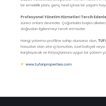
bir emeklilik planı, genç nesil içinse bir yaşam haya
Profesyonel Yönetim Hizmetleri Tercih Edenl
süreci onlara devreder. Çoğunlukla başka ülkelerde
doğrudan ilgilenmeyi tercih etmezler.
Hangi yatırımcı profiline sahip olursanız olun,
TUF
havuzları olan site içi konutları, özel bahçeli vey
karşılayacak ve ihtiyaçlarınıza uygun bir yatırım 
www.tufanproperties.com