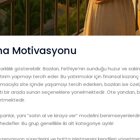
lma Motivasyonu
rklılık gösterebilir. Bazıları, Fethiye’nin sunduğu huzur ve sa
rım yapmayı tercih eder. Bu yatırımcılar için finansal kazanç 
cıyla site içinde yaşamayı tercih ederken, bazıları ise özel, mü
bir arada sunan seçeneklere yönelmektedir. Öte yandan, bazı 
etmektedir.
yapanlar, yani “satın al ve kiraya ver” modelini benimseyenlerdir.
edefler. Bu grup genellikle iki alt kategoriye ayrılır:
rezervasyon süreçlerini ve hatta işletmesini kendileri yönetmeyi 